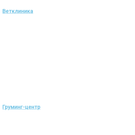
Ветклиника
Груминг-центр