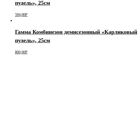
пудель», 25см
594,00
Р
Гамма Комбинезон демисезонный «Карликовый
пудель», 25см
800,00
Р