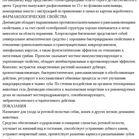
По внешнему виду представляет собой однородный гель от серого до светло-желтого
цвета. Средство выпускают расфасованным по 15 г во флаконы-капельницы,
помещенные вместе с инструкцией по применению в пачки из картона коробочного.
ФАРМАКОЛОГИЧЕСКИЕ СВОЙСТВА
Дентаведин обладает выраженными противовоспалительными и ранозаживляющими
свойствами, а за счет своей гелеобразной структуры хорошо впитывается и легко
наносится на область поражения. Хлоргексидин биглюконат представляет собой
универсальное антисептическое средство с хорошими бактерицидными свойствами в
отношении грамположительных и грамотрицательных микроорганизмов,
липофильных вирусов, а также фунгистатическим эффектом по отношению к
патогенным грибам. Прополис оказывает местное иммуностимулирующее и
укрепляющее свойство, обладает антибактериальным и противовирусным эффектом.
Комплекс экстрактов лекарственных растений оказывает дубящее,
кровоостанавливающее, бактериостатическое, ранозаживляющие и обезболивающее
действие, регулирует и восстанавливает обменные процессы за счет улучшения
микроциркуляции в тканях зуба. По степени воздействия на организм теплокровных
животных гель Дентаведин относится к малоопасным веществам и в рекомендуемых
дозах не оказывает местнораздражающего, сенсибилизирующего,
эмбриотоксического и тератогенного действия.
ПОКАЗАНИЯ
Назначают для ухода за ротовой полостью собак, кошек и других мелких домашних
животных.
Средство обеспечивает оздоровление и очищение слизистых ротовой полости,
улучшает их внешний вид и состояние, способствует устранению зубного камня,
устраняет неприятный запах, препятствует развитию кариеса и расшатыванию зубов