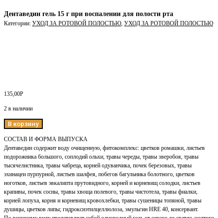
Дентаведин гель 15 г при воспалении для полости рта
Категории:
УХОД ЗА РОТОВОЙ ПОЛОСТЬЮ
,
УХОД ЗА РОТОВОЙ ПОЛОСТЬЮ
135,00
Р
2 в наличии
В корзину
СОСТАВ И ФОРМА ВЫПУСКА
Дентаведин содержит воду очищенную, фитокомплекс: цветков ромашки, листьев
подорожника большого, соплодий ольхи, травы череды, травы зверобоя, травы
тысячелистника, травы чабреца, корней одуванчика, почек березовых, травы
эхинацеи пурпурной, листьев шалфея, побегов багульника болотного, цветков
ноготков, листьев эвкалипта прутовидного, корней и корневищ солодки, листьев
крапивы, почек сосны, травы хвоща полевого, травы чистотела, травы фиалки,
корней лопуха, корня и корневищ кровохлебки, травы сушеницы топяной, травы
душицы, цветков липы; гидроксиэтилцеллюлоза, эмульгин HRE 40, консервант.