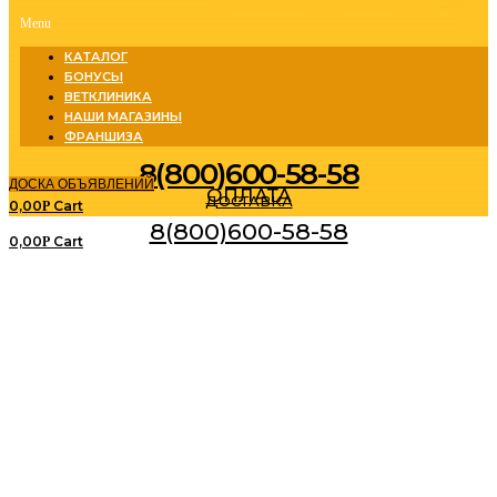
Menu
КАТАЛОГ
БОНУСЫ
ВЕТКЛИНИКА
НАШИ МАГАЗИНЫ
ФРАНШИЗА
8(800)600-58-58
ДОСКА ОБЪЯВЛЕНИЙ
ОПЛАТА
ДОСТАВКА
0,00
Cart
Р
8(800)600-58-58
0,00
Cart
Р