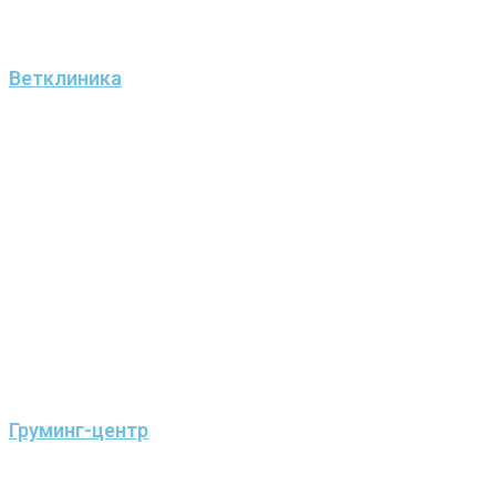
Ветклиника
Груминг-центр