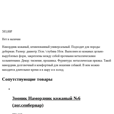
593,00
Р
Нет в наличии
Намордник кожаный, штампованный универсальный. Подходит для породы:
доберман. Размер: диаметр 35см./ глубина 10см. Выполнен из кожаных цельно-
вырубленых форм, закреплены между собой прочными металлическими
хольнитенами. Декор: тиснение, прошивка. Фурнитура: металлическая пряжка. Такой
намордник долговечный и комфортный для ношения собакой. В нем можно
находится длительное время и в жару и в холод.
Сопутствующие товары
Зооник Намордник кожаный №6
(дог,сенбернар)