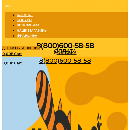
Menu
КАТАЛОГ
БОНУСЫ
ВЕТКЛИНИКА
НАШИ МАГАЗИНЫ
ФРАНШИЗА
8(800)600-58-58
ДОСКА ОБЪЯВЛЕНИЙ
ОПЛАТА
ДОСТАВКА
0,00
Cart
Р
8(800)600-58-58
0,00
Cart
Р