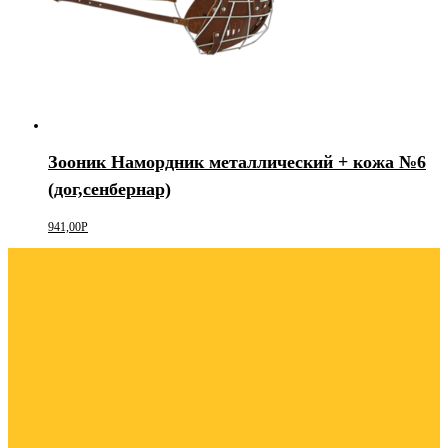
Зооник Намордник металлический + кожа №6
(дог,сенбернар)
941,00
Р