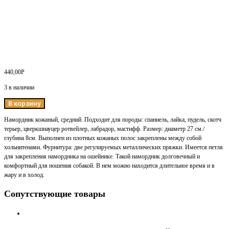
440,00
Р
3 в наличии
В корзину
Намордник кожаный, средний. Подходит для породы: спаниель, лайка, пудель, скотч
терьер, цверкшнауцер ротвейлер, лабрадор, мастифф. Размер: диаметр 27 см./
глубина 8см. Выполнен из плотных кожаных полос закреплены между собой
хольнитенами. Фурнитура: две регулируемых металлических пряжки. Имеется петля
для закрепления намордника на ошейнике. Такой намордник долговечный и
комфортный для ношения собакой. В нем можно находится длительное время и в
жару и в холод.
Сопутствующие товары