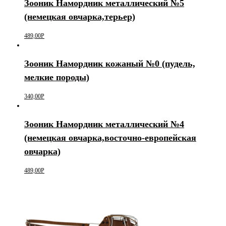
Зооник Намордник металлический №5
(немецкая овчарка,терьер)
489,00
Р
Зооник Намордник кожаный №0 (пудель,
мелкие породы)
340,00
Р
Зооник Намордник металлический №4
(немецкая овчарка,восточно-европейская
овчарка)
489,00
Р