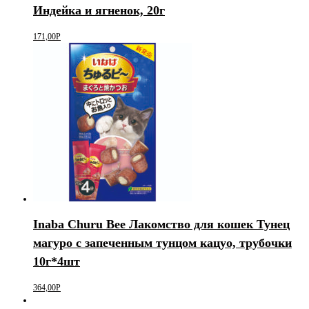
Индейка и ягненок, 20г
171,00
Р
Inaba Churu Bee Лакомство для кошек Тунец
магуро с запеченным тунцом кацуо, трубочки
10г*4шт
364,00
Р