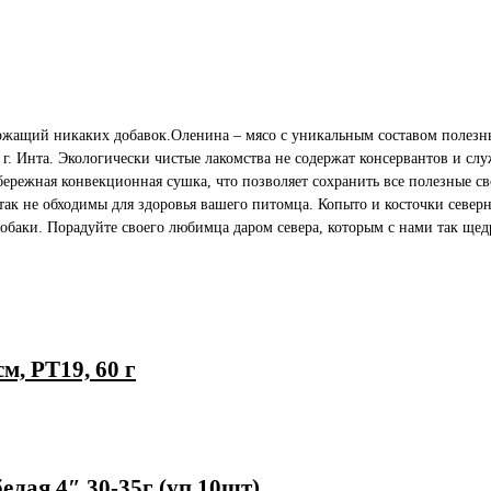
ержащий никаких добавок.Оленина – мясо с уникальным составом полезн
г. Инта. Экологически чистые лакомства не содержат консервантов и сл
бережная конвекционная сушка, что позволяет сохранить все полезные св
так не обходимы для здоровья вашего питомца. Копыто и косточки севе
обаки. Порадуйте своего любимца даром севера, которым с нами так щед
см, PT19, 60 г
белая 4″ 30-35г (уп.10шт)