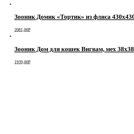
Зооник Домик «Тортик» из флиса 430х4
2081,00
Р
Зооник Дом для кошек Вигвам, мех 38х3
1939,00
Р