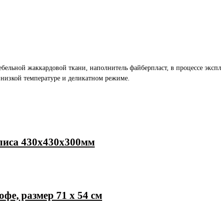
ельной жаккардовой ткани, наполнитель файберпласт, в процессе экспл
 низкой температуре и деликатном режиме.
лиса 430х430х300мм
фе, размер 71 х 54 см