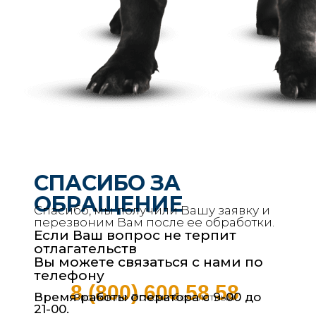
СПАСИБО ЗА
ОБРАЩЕНИЕ
Спасибо, мы получили Вашу заявку и
перезвоним Вам после ее обработки.
Если Ваш вопрос не терпит
отлагательств
Вы можете связаться с нами по
телефону
8 (800) 600 58 58
Время работы оператора с 9-00 до
Звонок по России бесплатный
21-00.