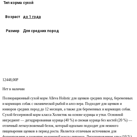
Тип корма
сухой
Возраст
до 1 года
Размер
Для средних пород
12448,00
Р
Нет в наличии
Полнорационный сухой корм Alleva Holistic для щенков средних пород, беременных
и кормящих собак с океанической рыбой и алоэ вера. Подходит для щенков и
юниоров средних пород до 12 месяцев, а также для беременных и кормящих собак.
Сухой беззерновой корм класса Холистик на основе курицы и утки. Основной
ингредиент — дегидрированная курица (40 %) и свежая курица без костей (20 %) —
отличный легкоусвояемый белок, который идеально подходит для нежного
пищеварения щенков в период роста. Является отличным источником для
формирования и развития мышечной массы питомца. Дегидрированная утка (10 %)