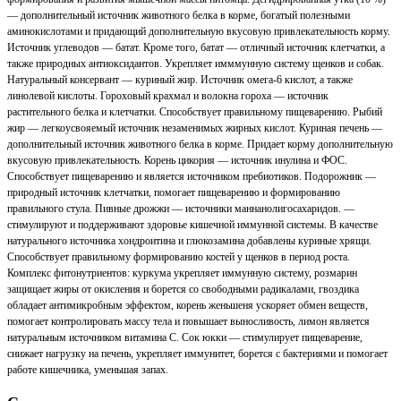
— дополнительный источник животного белка в корме, богатый полезными
аминокислотами и придающий дополнительную вкусовую привлекательность корму.
Источник углеводов — батат. Кроме того, батат — отличный источник клетчатки, а
также природных антиоксидантов. Укрепляет имммунную систему щенков и собак.
Натуральный консервант — куриный жир. Источник омега-6 кислот, а также
линолевой кислоты. Гороховый крахмал и волокна гороха — источник
растительного белка и клетчатки. Способствует правильному пищеварению. Рыбий
жир — легкоусвояемый источник незаменимых жирных кислот. Куриная печень —
дополнительный источник животного белка в корме. Придает корму дополнительную
вкусовую привлекательность. Корень цикория — источник инулина и ФОС.
Способствует пищеварению и является источником пребиотиков. Подорожник —
природный источник клетчатки, помогает пищеварению и формированию
правильного стула. Пивные дрожжи — источники маннанолигосахаридов. —
стимулируют и поддерживают здоровье кишечной иммунной системы. В качестве
натурального источника хондроитина и глюкозамина добавлены куриные хрящи.
Способствует правильному формированию костей у щенков в период роста.
Комплекс фитонутриентов: куркума укрепляет иммунную систему, розмарин
защищает жиры от окисления и борется со свободными радикалами, гвоздика
обладает антимикробным эффектом, корень женьшеня ускоряет обмен веществ,
помогает контролировать массу тела и повышает выносливость, лимон является
натуральным источником витамина С. Сок юкки — стимулирует пищеварение,
снижает нагрузку на печень, укрепляет иммунитет, борется с бактериями и помогает
работе кишечника, уменьшая запах.