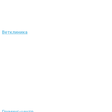
Ветклиника
Груминг-центр