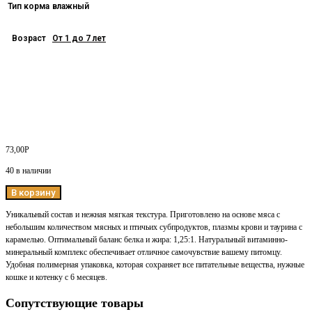
Тип корма
влажный
Возраст
От 1 до 7 лет
73,00
Р
40 в наличии
В корзину
Уникальный состав и нежная мягкая текстура. Приготовлено на основе мяса с
небольшим количеством мясных и птичьих субпродуктов, плазмы крови и таурина с
карамелью. Оптимальный баланс белка и жира: 1,25:1. Натуральный витаминно-
минеральный комплекс обеспечивает отличное самочувствие вашему питомцу.
Удобная полимерная упаковка, которая сохраняет все питательные вещества, нужные
кошке и котенку с 6 месяцев.
Сопутствующие товары