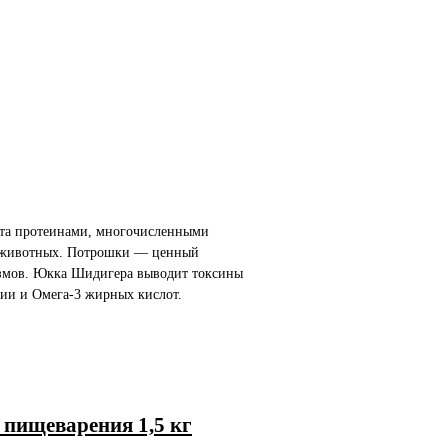
гата протеинами, многочисленными
х животных. Потрошки — ценный
змов. Юкка Шидигера выводит токсины
гии и Омега-3 жирных кислот.
х пищеварения 1,5 кг