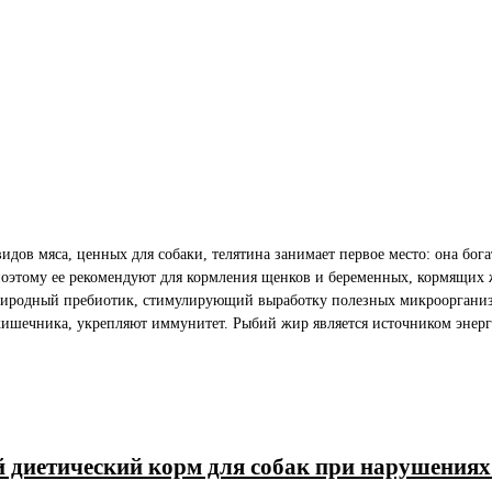
видов мяса, ценных для собаки, телятина занимает первое место: она бо
 поэтому ее рекомендуют для кормления щенков и беременных, кормящи
риродный пребиотик, стимулирующий выработку полезных микрооргани
кишечника, укрепляют иммунитет. Рыбий жир является источником энер
хой диетический корм для собак при нарушения