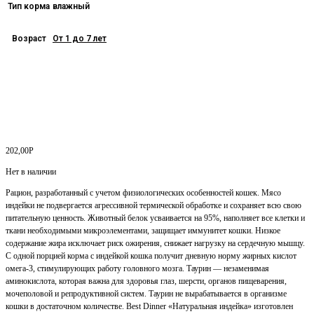
Тип корма
влажный
Возраст
От 1 до 7 лет
202,00
Р
Нет в наличии
Рацион, разработанный с учетом физиологических особенностей кошек. Мясо
индейки не подвергается агрессивной термической обработке и сохраняет всю свою
питательную ценность. Животный белок усваивается на 95%, наполняет все клетки и
ткани необходимыми микроэлементами, защищает иммунитет кошки. Низкое
содержание жира исключает риск ожирения, снижает нагрузку на сердечную мышцу.
С одной порцией корма с индейкой кошка получит дневную норму жирных кислот
омега-3, стимулирующих работу головного мозга. Таурин — незаменимая
аминокислота, которая важна для здоровья глаз, шерсти, органов пищеварения,
мочеполовой и репродуктивной систем. Таурин не вырабатывается в организме
кошки в достаточном количестве. Best Dinner «Натуральная индейка» изготовлен