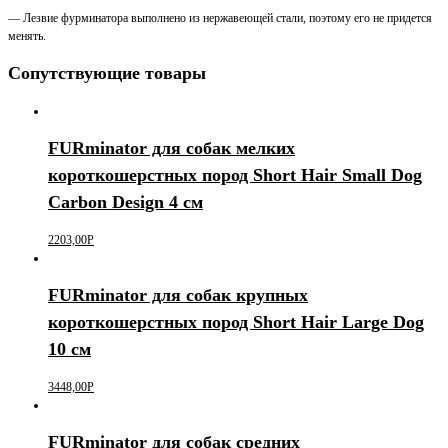
— Лезвие фурминатора выполнено из нержавеющей стали, поэтому его не придется
менять.
Сопутствующие товары
FURminator для собак мелких
короткошерстных пород Short Hair Small Dog
Carbon Design 4 см
2203,00
Р
FURminator для собак крупных
короткошерстных пород Short Hair Large Dog
10 см
3448,00
Р
FURminator для собак средних