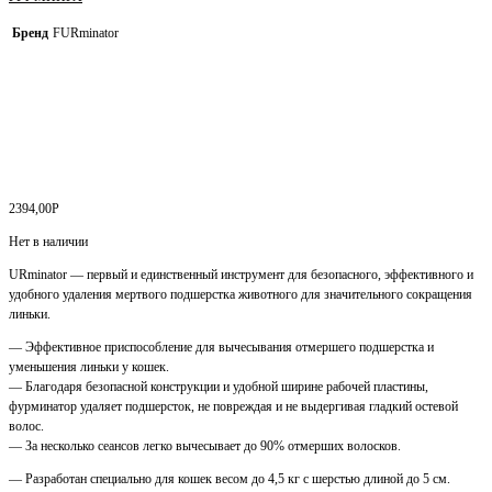
Бренд
FURminator
2394,00
Р
Нет в наличии
URminator — первый и единственный инструмент для безопасного, эффективного и
удобного удаления мертвого подшерстка животного для значительного сокращения
линьки.
— Эффективное приспособление для вычесывания отмершего подшерстка и
уменьшения линьки у кошек.
— Благодаря безопасной конструкции и удобной ширине рабочей пластины,
фурминатор удаляет подшерсток, не повреждая и не выдергивая гладкий остевой
волос.
— За несколько сеансов легко вычесывает до 90% отмерших волосков.
— Разработан специально для кошек весом до 4,5 кг с шерстью длиной до 5 см.