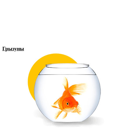
Грызуны