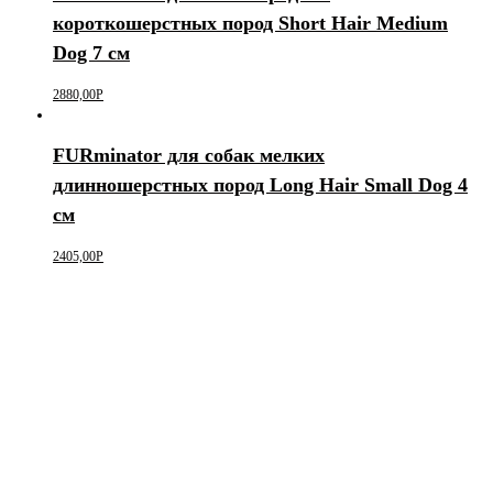
короткошерстных пород Short Hair Medium
Dog 7 см
2880,00
Р
FURminator для собак мелких
длинношерстных пород Long Hair Small Dog 4
см
2405,00
Р