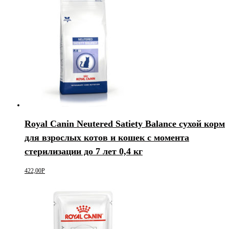
Royal Canin Neutered Satiety Balance сухой корм
для взрослых котов и кошек с момента
стерилизации до 7 лет 0,4 кг
422,00
Р