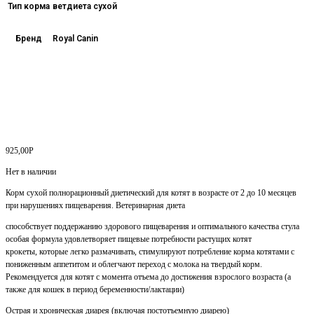
Тип корма
ветдиета сухой
Бренд
Royal Canin
925,00
Р
Нет в наличии
Корм сухой полнорационный диетический для котят в возрасте от 2 до 10 месяцев
при нарушениях пищеварения. Ветеринарная диета
способствует поддержанию здорового пищеварения и оптимального качества стула
особая формула удовлетворяет пищевые потребности растущих котят
крокеты, которые легко размачивать, стимулируют потребление корма котятами с
пониженным аппетитом и облегчают переход с молока на твердый корм.
Рекомендуется для котят с момента отъема до достижения взрослого возраста (а
также для кошек в период беременности/лактации)
Острая и хроническая диарея (включая постотъемную диарею)