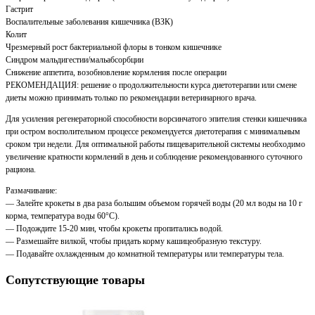
Гастрит
Воспалительные заболевания кишечника (ВЗК)
Колит
Чрезмерный рост бактериальной флоры в тонком кишечнике
Синдром мальдигестии/мальабсорбции
Снижение аппетита, возобновление кормления после операции
РЕКОМЕНДАЦИЯ: решение о продолжительности курса диетотерапии или смене
диеты можно принимать только по рекомендации ветеринарного врача.
Для усиления регенераторной способности ворсинчатого эпителия стенки кишечника
при остром восполительном процессе рекомендуется диетотерапия с минимальным
сроком три недели. Для оптимальной работы пищеварительной системы необходимо
увеличение кратности кормлений в день и соблюдение рекомендованного суточного
рациона.
Размачивание:
— Залейте крокеты в два раза большим объемом горячей воды (20 мл воды на 10 г
корма, температура воды 60°С).
— Подождите 15-20 мин, чтобы крокеты пропитались водой.
— Размешайте вилкой, чтобы придать корму кашицеобразную текстуру.
— Подавайте охлажденным до комнатной температуры или температуры тела.
Сопутствующие товары