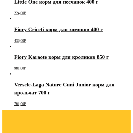
Little One корм для песчанок 400 г
224,00
Р
Fiory Criceti корм для хомяков 400 г
436,00
Р
Fiory Karaote корм для кроликов 850 г
981,00
Р
Versele-Laga Nature Cuni Junior корм для
крольчат 700 г
781,00
Р