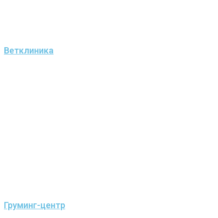
Ветклиника
Груминг-центр