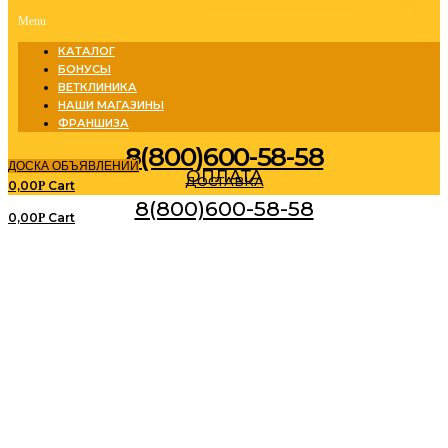
Menu
КАТАЛОГ
БОНУСЫ
ВЕТКЛИНИКА
НАШИ МАГАЗИНЫ
ФРАНШИЗА
8(800)600-58-58
ДОСКА ОБЪЯВЛЕНИЙ
ОПЛАТА
ДОСТАВКА
0,00
Cart
Р
8(800)600-58-58
0,00
Cart
Р