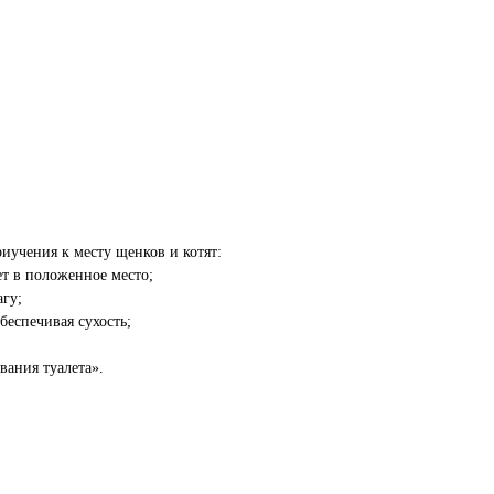
иучения к месту щенков и котят:
ет в положенное место;
агу;
беспечивая сухость;
вания туалета».