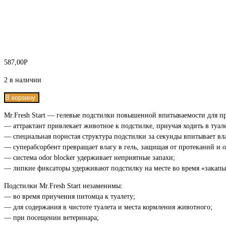
587,00
Р
2 в наличии
В корзину
Mr.Fresh Start — гелевые подстилки повышенной впитываемости для пр
— аттрактант привлекает животное к подстилке, приучая ходить в туал
— специальная пористая структура подстилки за секунды впитывает вл
— суперабсорбент превращает влагу в гель, защищая от протеканий и о
— система odor blocker удерживает неприятные запахи;
— липкие фиксаторы удерживают подстилку на месте во время «закапы
Подстилки Mr.Fresh Start незаменимы:
— во время приучения питомца к туалету;
— для содержания в чистоте туалета и места кормления животного;
— при посещении ветеринара;