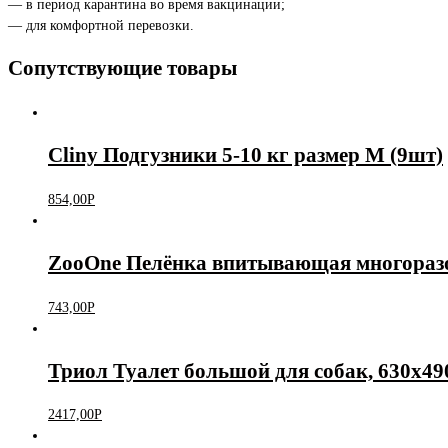
— в период карантина во время вакцинации;
— для комфортной перевозки.
Сопутствующие товары
Cliny Подгузники 5-10 кг размер M (9шт)
854,00
Р
ZooOne Пелёнка впитывающая многоразо
743,00
Р
Триол Туалет большой для собак, 630х4
2417,00
Р