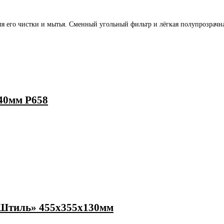
для его чистки и мытья. Сменный угольный фильтр и лёгкая полупрозрачна
340мм P658
«Штиль» 455х355х130мм