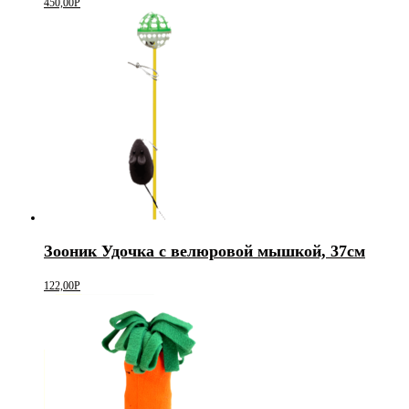
450,00
Р
Зооник Удочка с велюровой мышкой, 37см
122,00
Р