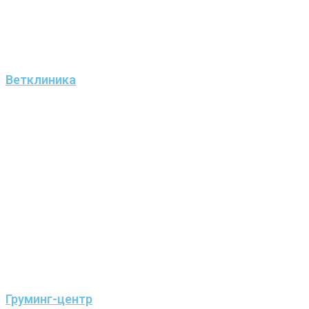
Ветклиника
Груминг-центр