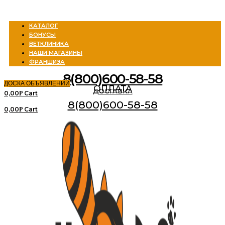
Menu
КАТАЛОГ
БОНУСЫ
ВЕТКЛИНИКА
НАШИ МАГАЗИНЫ
ФРАНШИЗА
8(800)600-58-58
ДОСКА ОБЪЯВЛЕНИЙ
ОПЛАТА
ДОСТАВКА
0,00
Cart
Р
8(800)600-58-58
0,00
Cart
Р