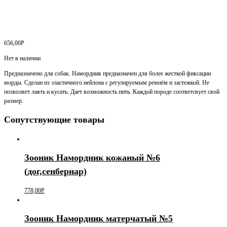
656,00
Р
Нет в наличии
Предназначено для собак. Намордник предназначен для более жесткой фиксации
морды. Сделан из эластичного нейлона с регулируемым ремнём и застежкой. Не
позволяет лаять и кусать. Дает возможность пить. Каждой породе соответсвует свой
размер.
Сопутствующие товары
Зооник Намордник кожаный №6
(дог,сенбернар)
778,00
Р
Зооник Намордник матерчатый №5