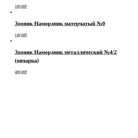
189,00
Р
Зооник Намордник матерчатый №0
149,00
Р
Зооник Намордник металлический №4/2
(овчарка)
489,00
Р