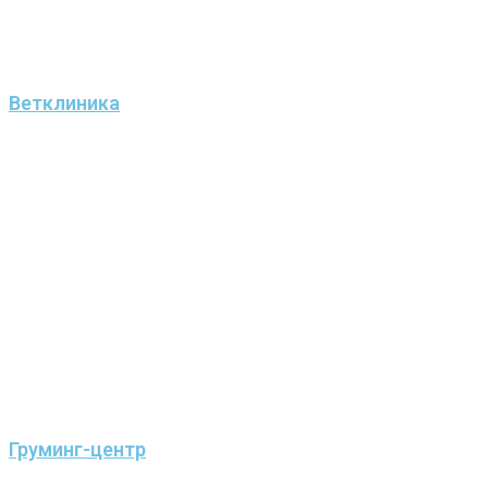
Ветклиника
Груминг-центр