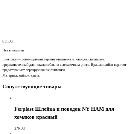
611,00
Р
Нет в наличии
Ринговка — совмещенный вариант ошейника и поводка, специально
предназначенный для показа собак на выставочном ринге. Вращающийся вертлюг
предотвращает перекручивание ринговки.
Материал: нейлон, сталь.
Сопутствующие товары
Ferplast Шлейка и поводок NY HAM для
хомяков красный
276,00
Р