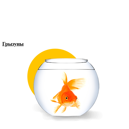
Грызуны