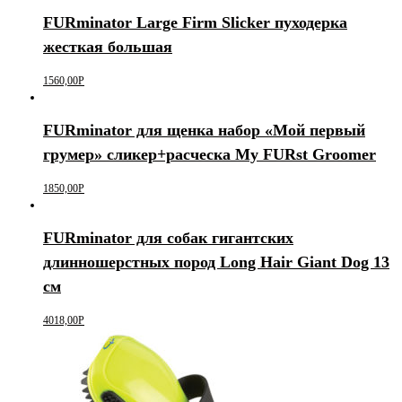
FURminator Large Firm Slicker пуходерка
жесткая большая
1560,00
Р
FURminator для щенка набор «Мой первый
грумер» сликер+расческа My FURst Groomer
1850,00
Р
FURminator для собак гигантских
длинношерстных пород Long Hair Giant Dog 13
см
4018,00
Р