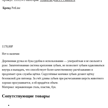
Артикул:
53312WS
Категория:
ТОВАРЫ ДЛЯ ГРУМИНГА
Бренд
PetLine
1178,00
Р
Нет в наличии
Деревянная ручка из бука удобна в использовании — ультралёгкая и не скользит в
руке. Запатентованная система крепления зубьев, не позволяет зубьям вдавливаться
внутрь и выпадать, что способствует более качественному расчёсыванию и
продлевает срок службы щётки. Скруглённые кончики зубьев делают щётку
безопасной для питомца. За счёт длины зубьев при расчесывании шерсть животного
хорошо просушивается, и ей придаётся объем.
Материал: нержавеющая сталь, пластик, бук.
Сопутствующие товары