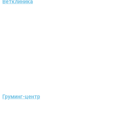
Ветклиника
Груминг-центр