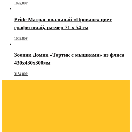
1892,00
Р
Pride Матрас овальный «Прованс» цвет
графитовый, размер 71 х 54 см
1052,00
Р
Зооник Домик «Тортик с мышками» из флиса
430х430х300мм
3154,00
Р