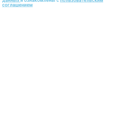
данных
и ознакомлены с
пользовательским
соглашением