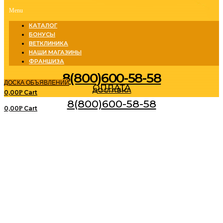
Menu
КАТАЛОГ
БОНУСЫ
ВЕТКЛИНИКА
НАШИ МАГАЗИНЫ
ФРАНШИЗА
8(800)600-58-58
ДОСКА ОБЪЯВЛЕНИЙ
ОПЛАТА
ДОСТАВКА
0,00
Cart
Р
8(800)600-58-58
0,00
Cart
Р