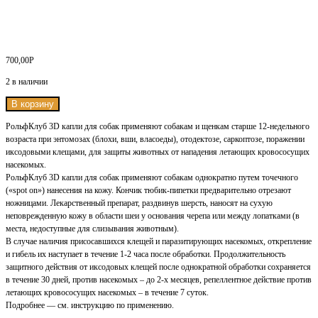
700,00
Р
2 в наличии
В корзину
РольфКлуб 3D капли для собак применяют собакам и щенкам старше 12-недельного
возраста при энтомозах (блохи, вши, власоеды), отодектозе, саркоптозе, поражении
иксодовыми клещами, для защиты животных от нападения летающих кровососущих
насекомых.
РольфКлуб 3D капли для собак применяют собакам однократно путем точечного
(«spot on») нанесения на кожу. Кончик тюбик-пипетки предварительно отрезают
ножницами. Лекарственный препарат, раздвинув шерсть, наносят на сухую
неповрежденную кожу в области шеи у основания черепа или между лопатками (в
места, недоступные для слизывания животным).
В случае наличия присосавшихся клещей и паразитирующих насекомых, открепление
и гибель их наступает в течение 1-2 часа после обработки. Продолжительность
защитного действия от иксодовых клещей после однократной обработки сохраняется
в течение 30 дней, против насекомых – до 2-х месяцев, репеллентное действие против
летающих кровососущих насекомых – в течение 7 суток.
Подробнее — см. инструкцию по применению.