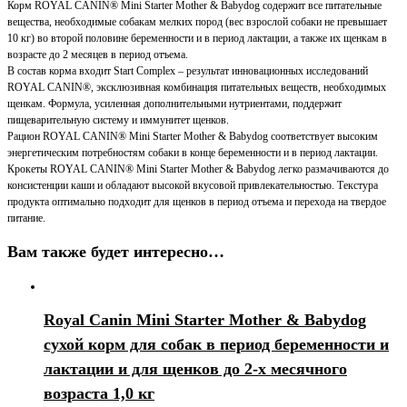
Корм ROYAL CANIN® Mini Starter Mother & Babydog содержит все питательные
вещества, необходимые собакам мелких пород (вес взрослой собаки не превышает
10 кг) во второй половине беременности и в период лактации, а также их щенкам в
возрасте до 2 месяцев в период отъема.
В состав корма входит Start Complex – результат инновационных исследований
ROYAL CANIN®, эксклюзивная комбинация питательных веществ, необходимых
щенкам. Формула, усиленная дополнительными нутриентами, поддержит
пищеварительную систему и иммунитет щенков.
Рацион ROYAL CANIN® Mini Starter Mother & Babydog соответствует высоким
энергетическим потребностям собаки в конце беременности и в период лактации.
Крокеты ROYAL CANIN® Mini Starter Mother & Babydog легко размачиваются до
консистенции каши и обладают высокой вкусовой привлекательностью. Текстура
продукта оптимально подходит для щенков в период отъема и перехода на твердое
питание.
Вам также будет интересно…
Royal Canin Mini Starter Mother & Babydog
сухой корм для собак в период беременности и
лактации и для щенков до 2-х месячного
возраста 1,0 кг