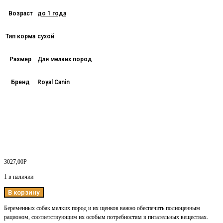
Возраст
до 1 года
Тип корма
сухой
Размер
Для мелких пород
Бренд
Royal Canin
3027,00
Р
1 в наличии
В корзину
Беременных собак мелких пород и их щенков важно обеспечить полноценным
рационом, соответствующим их особым потребностям в питательных веществах.