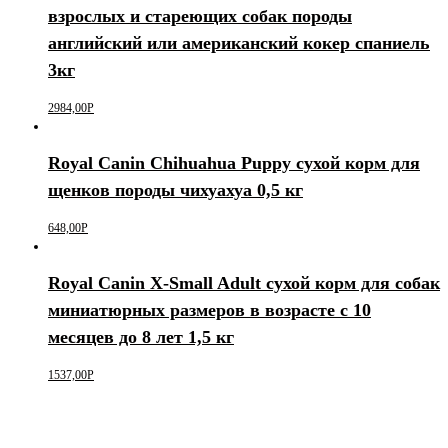
взрослых и стареющих собак породы
английский или американский кокер спаниель
3кг
2984,00
Р
Royal Canin Chihuahua Puppy сухой корм для
щенков породы чихуахуа 0,5 кг
648,00
Р
Royal Canin X-Small Adult сухой корм для собак
миниатюрных размеров в возрасте c 10
месяцев до 8 лет 1,5 кг
1537,00
Р