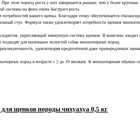
и этом период роста у них завершается раньше, чем у более крупных с
ой системы на фоне очень быстрого роста.
потребностей вашего щенка. Благодаря этому обеспечивается сбалансир
альный стул. Формула также удовлетворяет потребности щенков миниат
сидантов, укрепляющий иммунную систему щенков. В комплекс входит
 подходят для маленьких челюстей собак миниатюрных пород.
ивлекательность, удовлетворяя предпочтения даже привередливых щенко
юрных пород в возрасте с 2 до 10 месяцев. К миниатюрным обычно отно
 для щенков породы чихуахуа 0,5 кг