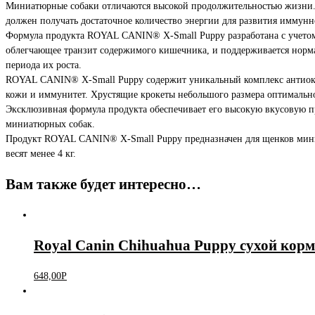
Миниатюрные собаки отличаются высокой продолжительностью жизни. Пр
должен получать достаточное количество энергии для развития иммунн
Формула продукта ROYAL CANIN® X-Small Puppy разработана с учетом 
облегчающее транзит содержимого кишечника, и поддерживается норм
периода их роста.
ROYAL CANIN® X-Small Puppy содержит уникальный комплекс антиок
кожи и иммунитет. Хрустящие крокеты небольшого размера оптимально
Эксклюзивная формула продукта обеспечивает его высокую вкусовую пр
миниатюрных собак.
Продукт ROYAL CANIN® X-Small Puppy предназначен для щенков миниат
весят менее 4 кг.
Вам также будет интересно…
Royal Canin Chihuahua Puppy сухой корм
648,00
Р