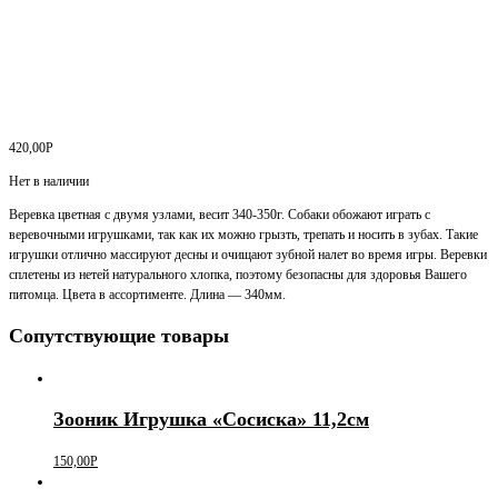
420,00
Р
Нет в наличии
Веревка цветная с двумя узлами, весит 340-350г. Собаки обожают играть с
веревочными игрушками, так как их можно грызть, трепать и носить в зубах. Такие
игрушки отлично массируют десны и очищают зубной налет во время игры. Веревки
сплетены из нетей натурального хлопка, поэтому безопасны для здоровья Вашего
питомца. Цвета в ассортименте. Длина — 340мм.
Сопутствующие товары
Зооник Игрушка «Сосиска» 11,2см
150,00
Р