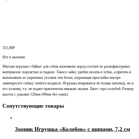
315,00
Р
Нет в наличии
Мягкая игрушка «Зайка» для собак маленьких пород состоит из разнофактурных
материалов: ворсистых и гладких. Такого зайку удобно носить в зубах, а прятать и
вытаскивать из укромных уголков тем более; шуршащая прослойка внутри
заинтересует собаку любого возраста. Игрушка понравится не только питомцу, но и
его хозяину, т.к. не издает практически никаких звуков. Цвет: серо-голубой. Размер:
высота с ушками 120мм (90мм без ушек).
Сопутствующие товары
Зооник Игрушка «Колобок» с шипами, 7,2 см