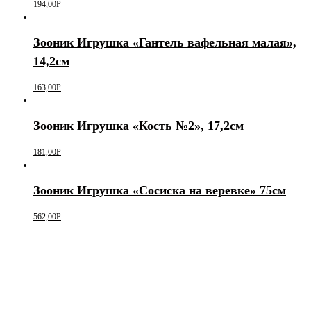
194,00
Р
Зооник Игрушка «Гантель вафельная малая»,
14,2см
163,00
Р
Зооник Игрушка «Кость №2», 17,2см
181,00
Р
Зооник Игрушка «Сосиска на веревке» 75см
562,00
Р