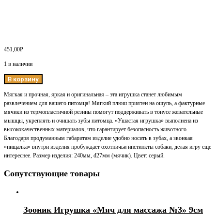
451,00
Р
1 в наличии
В корзину
Мягкая и прочная, яркая и оригинальная – эта игрушка станет любимым
развлечением для вашего питомца! Мягкий плюш приятен на ощупь, а фактурные
мячики из термопластичной резины помогут поддерживать в тонусе жевательные
мышцы, укреплять и очищать зубы питомца. «Ушастая игрушка» выполнена из
высококачественных материалов, что гарантирует безопасность животного.
Благодаря продуманным габаритам изделие удобно носить в зубах, а звонкая
«пищалка» внутри изделия пробуждает охотничьи инстинкты собаки, делая игру еще
интереснее. Размер изделия: 240мм, d27мм (мячик). Цвет: серый.
Сопутствующие товары
Зооник Игрушка «Мяч для массажа №3» 9см