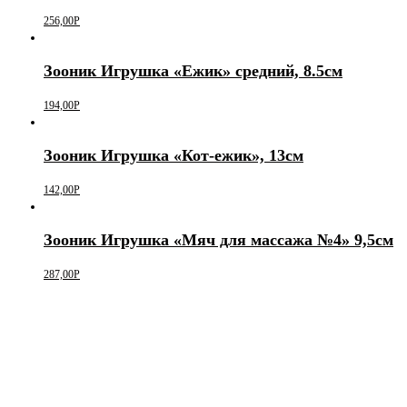
256,00
Р
Зооник Игрушка «Ежик» средний, 8.5см
194,00
Р
Зооник Игрушка «Кот-ежик», 13см
142,00
Р
Зооник Игрушка «Мяч для массажа №4» 9,5см
287,00
Р