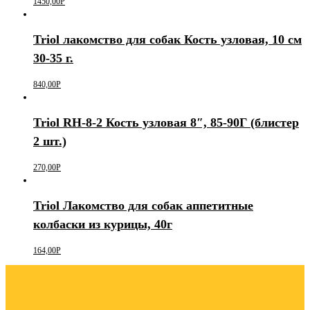
1450,00
Р
Triol лакомство для собак Кость узловая, 10 см
30-35 г.
840,00
Р
Triol RH-8-2 Кость узловая 8″, 85-90Г (блистер
2 шт.)
270,00
Р
Triol Лакомство для собак аппетитные
колбаски из курицы, 40г
164,00
Р