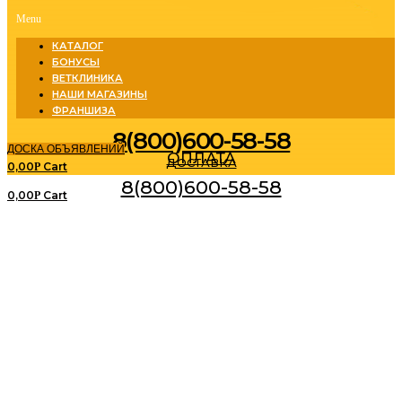
Menu
КАТАЛОГ
БОНУСЫ
ВЕТКЛИНИКА
НАШИ МАГАЗИНЫ
ФРАНШИЗА
8(800)600-58-58
ДОСКА ОБЪЯВЛЕНИЙ
ОПЛАТА
ДОСТАВКА
0,00
Cart
Р
8(800)600-58-58
0,00
Cart
Р