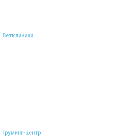
Ветклиника
Груминг-центр