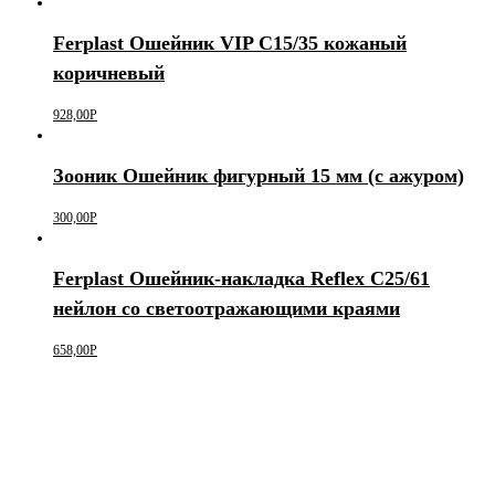
Ferplast Ошейник VIP C15/35 кожаный
коричневый
928,00
Р
Зооник Ошейник фигурный 15 мм (с ажуром)
300,00
Р
Ferplast Ошейник-накладка Reflex С25/61
нейлон со светоотражающими краями
658,00
Р