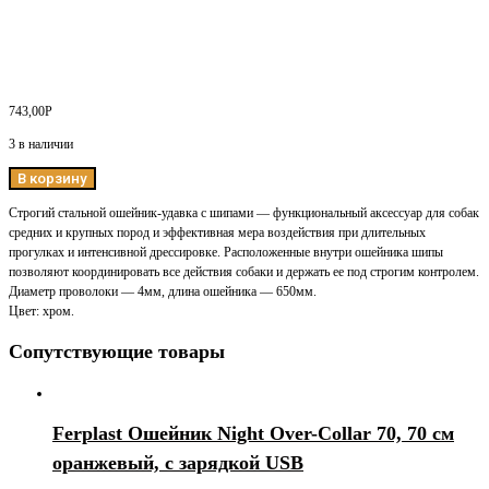
743,00
Р
3 в наличии
В корзину
Строгий стальной ошейник-удавка с шипами — функциональный аксессуар для собак
средних и крупных пород и эффективная мера воздействия при длительных
прогулках и интенсивной дрессировке. Расположенные внутри ошейника шипы
позволяют координировать все действия собаки и держать ее под строгим контролем.
Диаметр проволоки — 4мм, длина ошейника — 650мм.
Цвет: хром.
Сопутствующие товары
Ferplast Ошейник Night Over-Collar 70, 70 см
оранжевый, с зарядкой USB