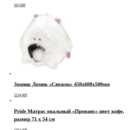
563,00
Р
Зооник Домик «Снежок» 450х600х500мм
3234,00
Р
Pride Матрас овальный «Прованс» цвет кофе,
размер 71 х 54 см
1052,00
Р