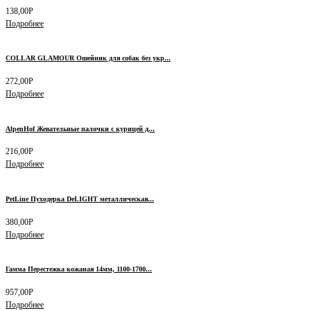
138,00
Р
Подробнее
COLLAR GLAMOUR Ошейник для собак без укр...
272,00
Р
Подробнее
AlpenHof Жевательные палочки с курицей д...
216,00
Р
Подробнее
PetLine Пуходерка DeLIGHT металлическая...
380,00
Р
Подробнее
Гамма Перестежка кожаная 14мм, 1100-1700...
957,00
Р
Подробнее