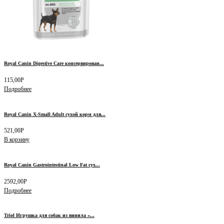
Royal Canin Digestive Care консервирован...
115,00
Р
Подробнее
Royal Canin X-Small Adult сухой корм для...
521,00
Р
В корзину
Royal Canin Gastrointestinal Low Fat сух...
2592,00
Р
Подробнее
Triol Игрушка для собак из винила «...