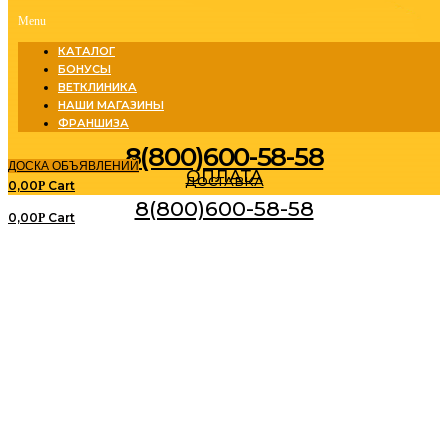
Menu
КАТАЛОГ
БОНУСЫ
ВЕТКЛИНИКА
НАШИ МАГАЗИНЫ
ФРАНШИЗА
8(800)600-58-58
ДОСКА ОБЪЯВЛЕНИЙ
ОПЛАТА
ДОСТАВКА
0,00
Cart
Р
8(800)600-58-58
0,00
Cart
Р