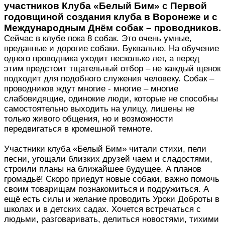
участников Клуба «Белый Бим» с Первой
годовщиной создания клуба в Воронеже и с
Международным Днём собак – проводников.
Сейчас в клубе пока 8 собак. Это очень умные,
преданные и дорогие собаки. Буквально. На обучение
одного проводника уходит несколько лет, а перед
этим предстоит тщательный отбор – не каждый щенок
подходит для подобного служения человеку. Собак –
проводников ждут многие - многие – многие
слабовидящие, одинокие люди, которые не способны
самостоятельно выходить на улицу, лишены не
только живого общения, но и возможности
передвигаться в кромешной темноте.
Участники клуба «Белый Бим» читали стихи, пели
песни, угощали близких друзей чаем и сладостями,
строили планы на ближайшее будущее. А планов
громадьё! Скоро приедут новые собаки, важно помочь
своим товарищам познакомиться и подружиться. А
ещё есть силы и желание проводить Уроки Доброты в
школах и в детских садах. Хочется встречаться с
людьми, разговаривать, делиться новостями, тихими