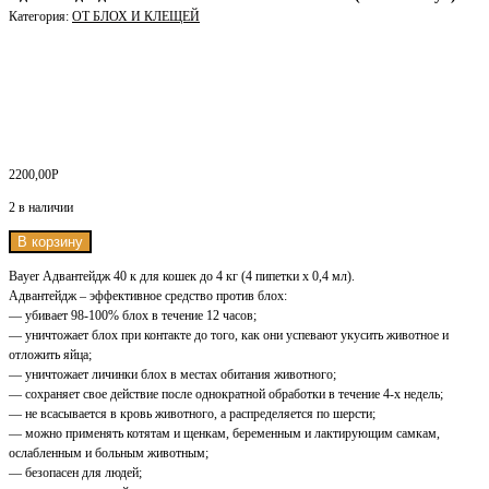
Категория:
ОТ БЛОХ И КЛЕЩЕЙ
2200,00
Р
2 в наличии
В корзину
Bayer Адвантейдж 40 к для кошек до 4 кг (4 пипетки х 0,4 мл).
Адвантейдж – эффективное средство против блох:
— убивает 98-100% блох в течение 12 часов;
— уничтожает блох при контакте до того, как они успевают укусить животное и
отложить яйца;
— уничтожает личинки блох в местах обитания животного;
— сохраняет свое действие после однократной обработки в течение 4-х недель;
— не всасывается в кровь животного, а распределяется по шерсти;
— можно применять котятам и щенкам, беременным и лактирующим самкам,
ослабленным и больным животным;
— безопасен для людей;