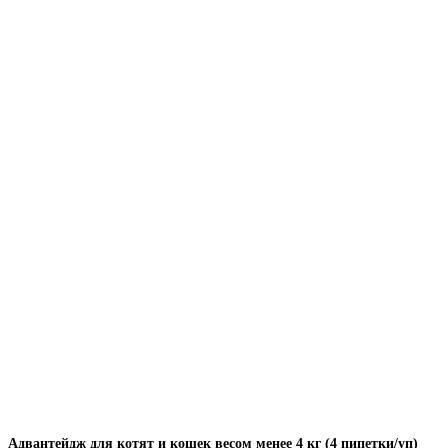
Адвантейдж для котят и кошек весом менее 4 кг (4 пипетки/уп)