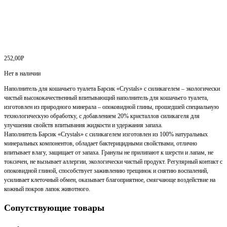
252,00
Р
Нет в наличии
Наполнитель для кошачьего туалета Барсик «Crystals» с силикагелем – экологически
чистый высококачественный впитывающий наполнитель для кошачьего туалета,
изготовлен из природного минерала – опоковидной глины, прошедшей специальную
технологическую обработку, с добавлением 20% кристаллов силикагеля для
улучшения свойств впитывания жидкости и удержания запаха.
Наполнитель Барсик «Crystals» с силикагелем изготовлен из 100% натуральных
минеральных компонентов, обладает бактерицидными свойствами, отлично
впитывает влагу, защищает от запаха. Гранулы не прилипают к шерсти и лапам, не
токсичен, не вызывает аллергии, экологически чистый продукт. Регулярный контакт с
опоковидной глиной, способствует заживлению трещинок и снятию воспалений,
усиливает клеточный обмен, оказывает благоприятное, смягчающе воздействие на
кожный покров лапок животного.
Сопутствующие товары