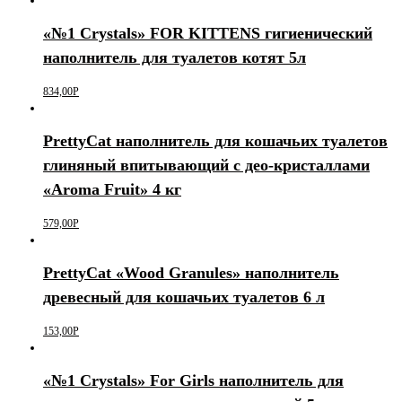
«№1 Crystals» FOR KITTENS гигиенический
наполнитель для туалетов котят 5л
834,00
Р
PrettyCat наполнитель для кошачьих туалетов
глиняный впитывающий с део-кристаллами
«Aroma Fruit» 4 кг
579,00
Р
PrettyCat «Wood Granules» наполнитель
древесный для кошачьих туалетов 6 л
153,00
Р
«№1 Crystals» For Girls наполнитель для