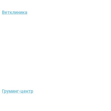
Ветклиника
Груминг-центр