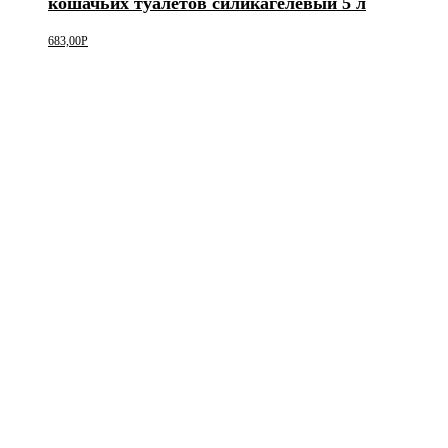
кошачьих туалетов силикагелевый 5 л
683,00
Р