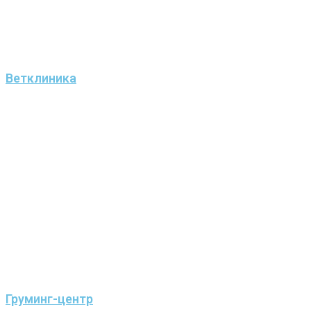
Ветклиника
Груминг-центр