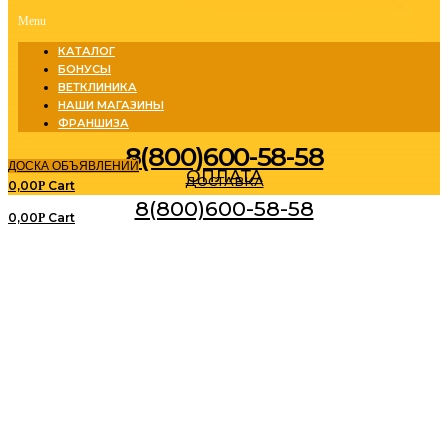
Menu
КАТАЛОГ
БОНУСЫ
ВЕТКЛИНИКА
НАШИ МАГАЗИНЫ
ФРАНШИЗА
8(800)600-58-58
ДОСКА ОБЪЯВЛЕНИЙ
ОПЛАТА
ДОСТАВКА
0,00
Cart
Р
8(800)600-58-58
0,00
Cart
Р