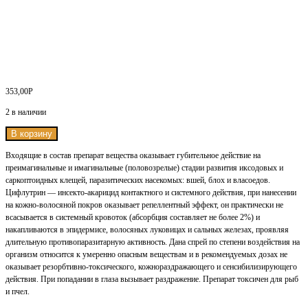
353,00
Р
2 в наличии
В корзину
Входящие в состав препарат вещества оказывает губительное действие на
преимагинальные и имагинальные (половозрелые) стадии развития иксодовых и
саркоптоидных клещей, паразитических насекомых: вшей, блох и власоедов.
Цифлутрин — инсекто-акарицид контактного и системного действия, при нанесении
на кожно-волосяной покров оказывает репеллентный эффект, он практически не
всасывается в системный кровоток (абсорбция составляет не более 2%) и
накапливаются в эпидермисе, волосяных луковицах и сальных железах, проявляя
длительную противопаразитарную активность. Дана спрей по степени воздействия на
организм относится к умеренно опасным веществам и в рекомендуемых дозах не
оказывает резорбтивно-токсического, кожнораздражающего и сенсибилизирующего
действия. При попадании в глаза вызывает раздражение. Препарат токсичен для рыб
и пчел.