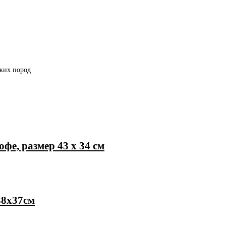
лких пород
фе, размер 43 х 34 см
38х37см