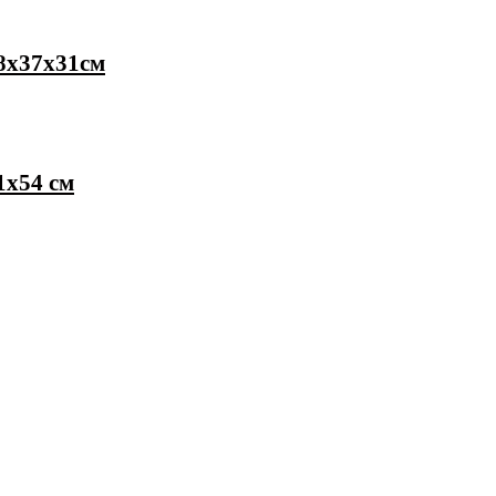
38х37х31см
1х54 см