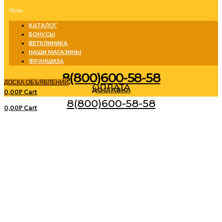
Menu
КАТАЛОГ
БОНУСЫ
ВЕТКЛИНИКА
НАШИ МАГАЗИНЫ
ФРАНШИЗА
8(800)600-58-58
ДОСКА ОБЪЯВЛЕНИЙ
ОПЛАТА
ДОСТАВКА
0,00
Cart
Р
8(800)600-58-58
0,00
Cart
Р