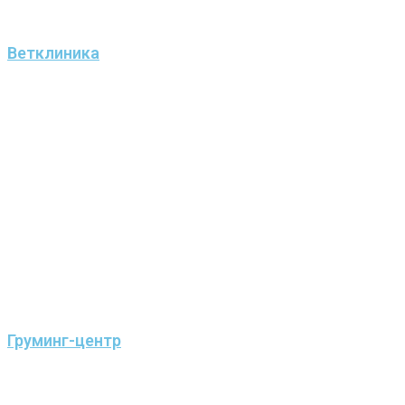
Ветклиника
Груминг-центр