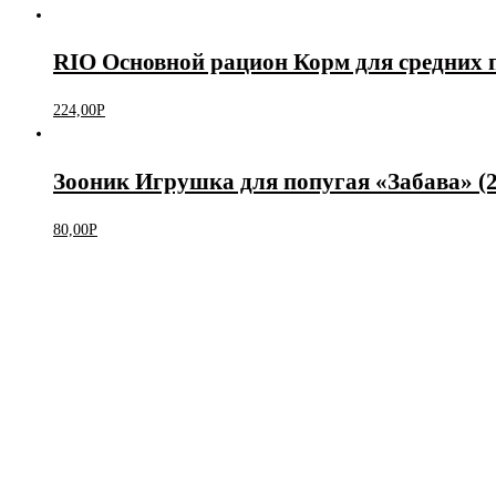
RIO Основной рацион Корм для средних п
224,00
Р
Зооник Игрушка для попугая «Забава» (2
80,00
Р