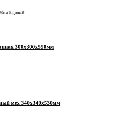
850мм бордовый
ранная 300х300х550мм
нный мех 340х340х530мм