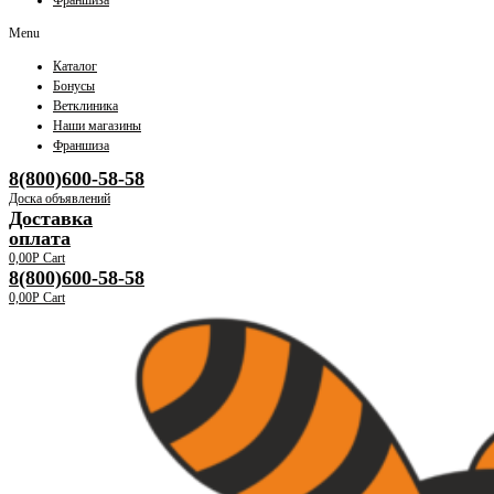
Франшиза
Menu
Каталог
Бонусы
Ветклиника
Наши магазины
Франшиза
8(800)600-58-58
Доска объявлений
Доставка
оплата
0,00
Р
Cart
8(800)600-58-58
0,00
Р
Cart