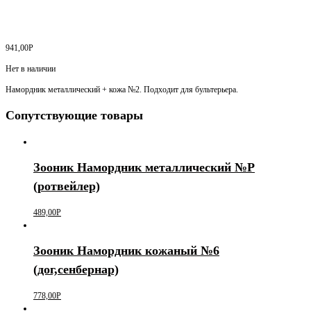
941,00
Р
Нет в наличии
Намордник металлический + кожа №2. Подходит для бультерьера.
Сопутствующие товары
Зооник Намордник металлический №Р
(ротвейлер)
489,00
Р
Зооник Намордник кожаный №6
(дог,сенбернар)
778,00
Р