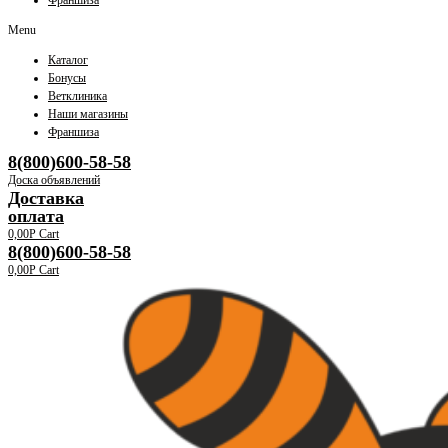
Франшиза
Menu
Каталог
Бонусы
Ветклиника
Наши магазины
Франшиза
8(800)600-58-58
Доска объявлений
Доставка
оплата
0,00
Р
Cart
8(800)600-58-58
0,00
Р
Cart