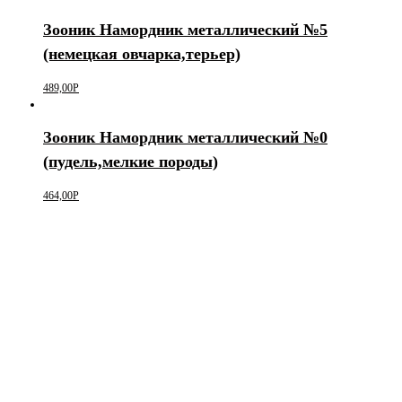
Зооник Намордник металлический №5
(немецкая овчарка,терьер)
489,00
Р
Зооник Намордник металлический №0
(пудель,мелкие породы)
464,00
Р