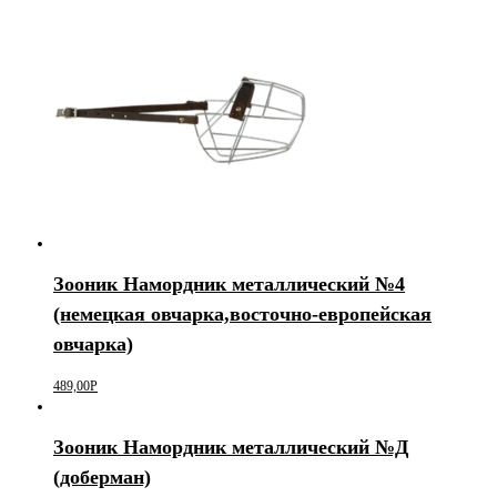
Зооник Намордник металлический №4
(немецкая овчарка,восточно-европейская
овчарка)
489,00
Р
Зооник Намордник металлический №Д
(доберман)