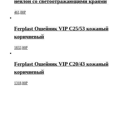
нейлон со светоотражающими краями
461,00
Р
Ferplast Ошейник VIP C25/53 кожаный
коричневый
1832,00
Р
Ferplast Ошейник VIP C20/43 кожаный
коричневый
1318,00
Р