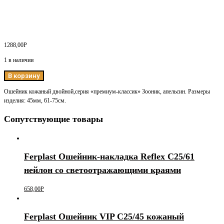
1288,00
Р
1 в наличии
В корзину
Ошейник кожаный двойной,серия «премиум-классик» Зооник, апельсин. Размеры
изделия: 45мм, 61-75см.
Сопутствующие товары
Ferplast Ошейник-накладка Reflex С25/61
нейлон со светоотражающими краями
658,00
Р
Ferplast Ошейник VIP C25/45 кожаный